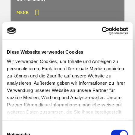
MEHR
Diese Webseite verwendet Cookies
Wir verwenden Cookies, um Inhalte und Anzeigen zu
personalisieren, Funktionen für soziale Medien anbieten
zu können und die Zugriffe auf unsere Website zu
SACHSEN
Heike Stellmacher
analysieren. Außerdem geben wir Informationen zu Ihrer
Verwendung unserer Website an unsere Partner für
soziale Medien, Werbung und Analysen weiter. Unsere
Wir gratulieren zur Goldenen Henne!
Partner führen diese Informationen möglicherweise mit
weiteren Daten zusammen, die Sie ihnen bereitgestellt
MEHR
haben oder die sie im Rahmen Ihrer Nutzung der Dienste
gesammelt haben. Sie geben Einwilligung zu unseren
E
Cookies, wenn Sie unsere Webseite weiterhin nutzen.
Notwendig