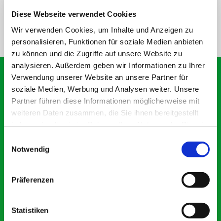
Sachsen.
Diese Webseite verwendet Cookies
WEITERE ARTIKEL LADEN
Wir verwenden Cookies, um Inhalte und Anzeigen zu
personalisieren, Funktionen für soziale Medien anbieten
zu können und die Zugriffe auf unsere Website zu
analysieren. Außerdem geben wir Informationen zu Ihrer
Verwendung unserer Website an unsere Partner für
soziale Medien, Werbung und Analysen weiter. Unsere
SCHON GEWUSST? (QUELLE: WIKIPEDIA.DE)
Partner führen diese Informationen möglicherweise mit
Die
weiteren Daten zusammen, die Sie ihnen bereitgestellt
haben oder die sie im Rahmen Ihrer Nutzung der Dienste
gesammelt haben. Sie geben Einwilligung zu unseren
E
Göltzschtalbr
Cookies, wenn Sie unsere Webseite weiterhin nutzen.
Notwendig
i
n
w
Präferenzen
ücke ist die
i
l
l
Statistiken