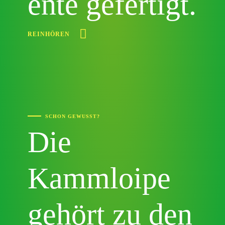
ente gefertigt.
REINHÖREN
SCHON GEWUSST?
Die
Kammloipe
gehört zu den