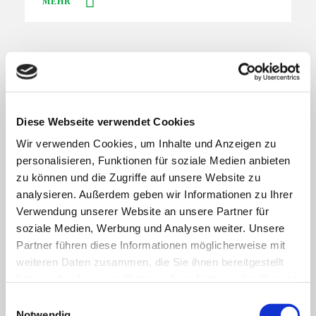
MEHR
OBERLAUSITZ
Bewahrer des sorbischen
Kulturerbes
Diese Webseite verwendet Cookies
Wir verwenden Cookies, um Inhalte und Anzeigen zu
Jan Lorenz vereint sorbische Motive mit Street
personalisieren, Funktionen für soziale Medien anbieten
Style. Das hat es so bisher noch nie gegeben.
zu können und die Zugriffe auf unsere Website zu
analysieren. Außerdem geben wir Informationen zu Ihrer
MEHR
Verwendung unserer Website an unsere Partner für
soziale Medien, Werbung und Analysen weiter. Unsere
Partner führen diese Informationen möglicherweise mit
weiteren Daten zusammen, die Sie ihnen bereitgestellt
REGION ERZGEBIRGE
haben oder die sie im Rahmen Ihrer Nutzung der Dienste
Von Schneeberg ins
gesammelt haben. Sie geben Einwilligung zu unseren
E
Modeatelier
Cookies, wenn Sie unsere Webseite weiterhin nutzen.
Notwendig