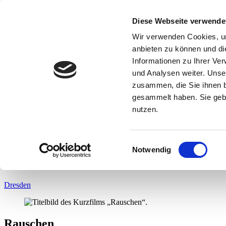
Diese Webseite verwende
Leben & Arbeiten
Gründen & Unternehmen
Wir verwenden Cookies, um
Reisen & Entdecken
anbieten zu können und di
Dialekt
Informationen zu Ihrer Ve
Eine TRACHT Heimat.
und Analysen weiter. Unse
zusammen, die Sie ihnen b
gesammelt haben. Sie gebe
DE
|
nutzen.
EN
Inhalt überspringen
Draussen in Sachsen
Einwilligungsauswahl
Notwendig
Rauschen – Mehr als ein Skateclip
Dresden
Rauschen