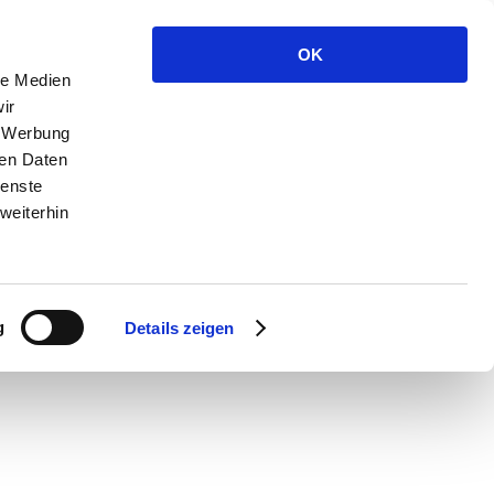
OK
le Medien
ir
, Werbung
ren Daten
ienste
weiterhin
g
Details zeigen