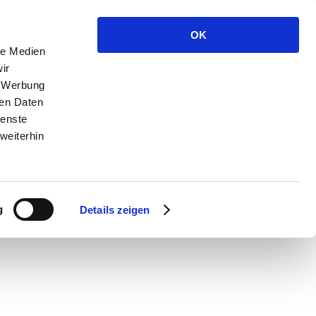
OK
le Medien
ir
, Werbung
ren Daten
ienste
weiterhin
g
Details zeigen