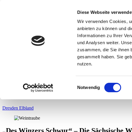
Diese Webseite verwende
Leben & Arbeiten
Gründen & Unternehmen
Wir verwenden Cookies, um
Reisen & Entdecken
anbieten zu können und di
Dialekt
Informationen zu Ihrer Ve
Eine TRACHT Heimat.
und Analysen weiter. Unse
zusammen, die Sie ihnen b
gesammelt haben. Sie gebe
DE
|
nutzen.
EN
Inhalt überspringen
Sächsische Weinstraße
Einwilligungsauswahl
Notwendig
Des Winzers Schwur
Dresden Elbland
„Des Winzers Schwur“ – Die Sächsische W