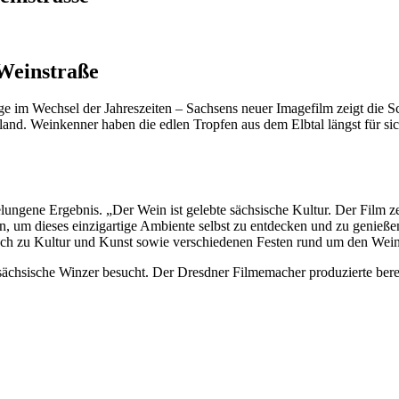
 Weinstraße
e im Wechsel der Jahreszeiten – Sachsens neuer Imagefilm zeigt die Sch
hland. Weinkenner haben die edlen Tropfen aus dem Elbtal längst für si
lungene Ergebnis. „Der Wein ist gelebte sächsische Kultur. Der Film ze
, um dieses einzigartige Ambiente selbst zu entdecken und zu genießen
uch zu Kultur und Kunst sowie verschiedenen Festen rund um den Wein
 sächsische Winzer besucht. Der Dresdner Filmemacher produzierte ber