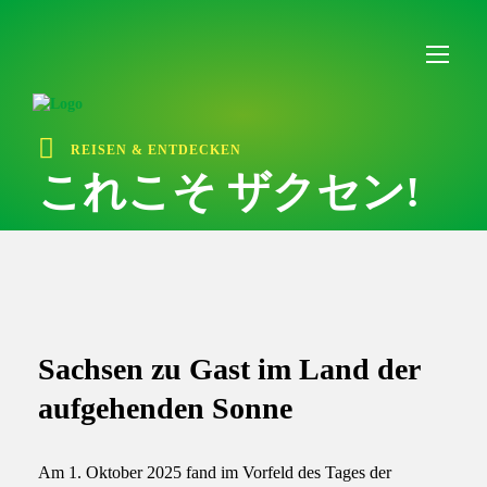
I
n
h
a
l
t
ü
REISEN & ENTDECKEN
b
e
これこそ ザクセン!
r
s
p
r
i
n
g
e
Sachsen zu Gast im Land der
n
aufgehenden Sonne
Am 1. Oktober 2025 fand im Vorfeld des Tages der