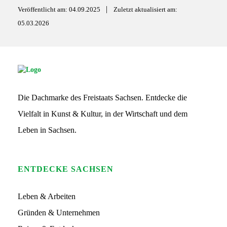
l
|
Veröffentlicht am: 04.09.2025
b
s
Zuletzt aktualisiert am:
05.03.2026
o
a
o
p
k
p
S
G
S
Die Dachmarke des Freistaats Sachsen. Entdecke die
L
o
Vielfalt in Kunst & Kultur, in der Wirtschaft und dem
g
o
Leben in Sachsen.
ENTDECKE SACHSEN
Leben & Arbeiten
Gründen & Unternehmen