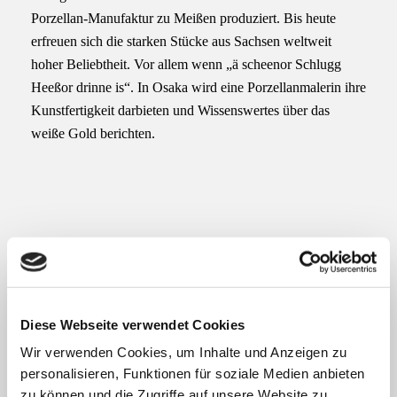
Porzellan-Manufaktur zu Meißen produziert. Bis heute
erfreuen sich die starken Stücke aus Sachsen weltweit
hoher Beliebtheit. Vor allem wenn „ä scheenor Schlugg
Heeßor drinne is“. In Osaka wird eine Porzellanmalerin ihre
Kunstfertigkeit darbieten und Wissenswertes über das
weiße Gold berichten.
in vino veritas
Diese Webseite verwendet Cookies
Wir verwenden Cookies, um Inhalte und Anzeigen zu
personalisieren, Funktionen für soziale Medien anbieten
Sommelier Ralf Czerwonka
zu können und die Zugriffe auf unsere Website zu