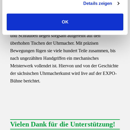
Details zeigen
s
Uhrmacherkunst aus Sachsen
a
u
Konzentrierte Stille herrscht in den Produktionsräumen von
OK
s
Glashütter Uhrenmanufakturen. Winzige Zahnräder, Federn
w
und Schrauben liegen sorgsam aufgereiht auf den
a
überhohen Tischen der Uhrmacher. Mit präzisen
h
Bewegungen fügen sie viele hundert Teile zusammen, bis
l
nach ungezählten Handgriffen ein mechanisches
Meisterwerk vollendet ist. Hiervon und von der Geschichte
der sächsischen Uhrmacherkunst wird live auf der EXPO-
Bühne berichtet.
Vielen Dank für die Unterstützung!