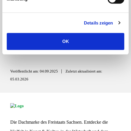
—
u
n
g
Details zeigen
s
a
August in Japan | Teil 3
u
OK
s
w
a
h
|
Veröffentlicht am: 04.09.2025
Zuletzt aktualisiert am:
l
05.03.2026
S
G
S
Die Dachmarke des Freistaats Sachsen. Entdecke die
L
o