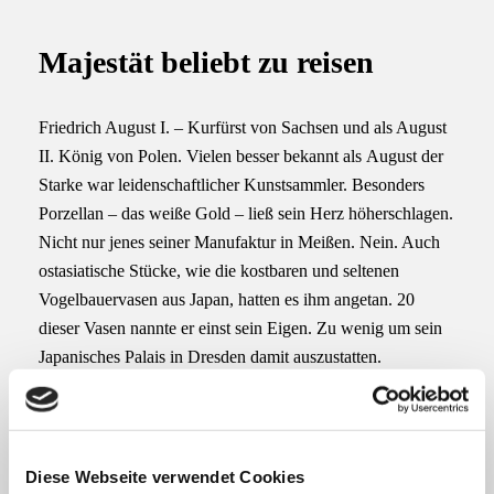
a
h
a
c
a
i
Majestät beliebt zu reisen
e
t
l
b
s
Friedrich August I.
– Kurfürst von Sachsen und als August
o
a
II. König von Polen. Vielen besser bekannt als
August der
Starke
war leidenschaftlicher Kunstsammler. Besonders
o
p
Porzellan – das weiße Gold – ließ sein Herz höherschlagen.
k
p
Nicht nur jenes seiner Manufaktur in Meißen. Nein. Auch
ostasiatische Stücke, wie die kostbaren und seltenen
Vogelbauervasen aus Japan, hatten es ihm angetan. 20
dieser Vasen nannte er einst sein Eigen. Zu wenig um sein
Japanisches Palais in Dresden damit auszustatten.
Kurzentschlossen lassen wir den Sachsenfürsten nach Japan
reisen um seinen „Porzellanhunger“ zu stillen. Und as nicht
alleine. Sein Haus-, Hof- und Porzellanmaler
Kay LEO
Diese Webseite verwendet Cookies
Leonhardt
begleitet seine Majestät nach Nippon. Die