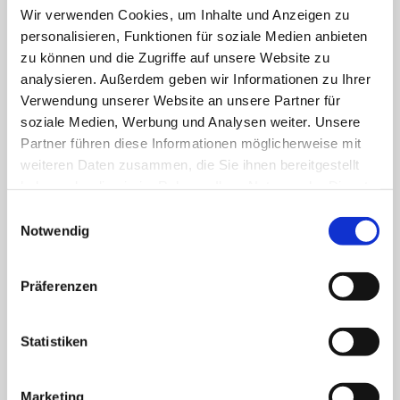
wunderbaren japanischen Motive müssen schließlich für die
Wir verwenden Cookies, um Inhalte und Anzeigen zu
personalisieren, Funktionen für soziale Medien anbieten
heimische Produktion studiert werden. Ob August und
zu können und die Zugriffe auf unsere Website zu
LEO wohl finden was sie begehren?
analysieren. Außerdem geben wir Informationen zu Ihrer
Verwendung unserer Website an unsere Partner für
—
soziale Medien, Werbung und Analysen weiter. Unsere
Partner führen diese Informationen möglicherweise mit
weiteren Daten zusammen, die Sie ihnen bereitgestellt
haben oder die sie im Rahmen Ihrer Nutzung der Dienste
gesammelt haben. Sie geben Einwilligung zu unseren
August in Japan | Teil 1
E
Cookies, wenn Sie unsere Webseite weiterhin nutzen.
Notwendig
i
n
—
w
Präferenzen
i
l
l
Statistiken
August in Japan | Teil 2
i
g
Marketing