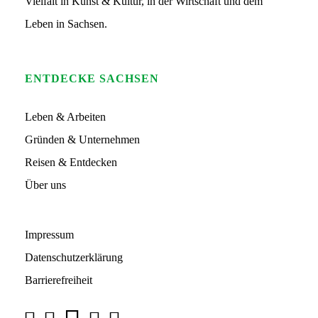
Vielfalt in Kunst & Kultur, in der Wirtschaft und dem
g
o
Leben in Sachsen.
ENTDECKE SACHSEN
Leben & Arbeiten
Gründen & Unternehmen
Reisen & Entdecken
Über uns
Impressum
Datenschutzerklärung
Barrierefreiheit
Über uns
Y
F
I
L
T