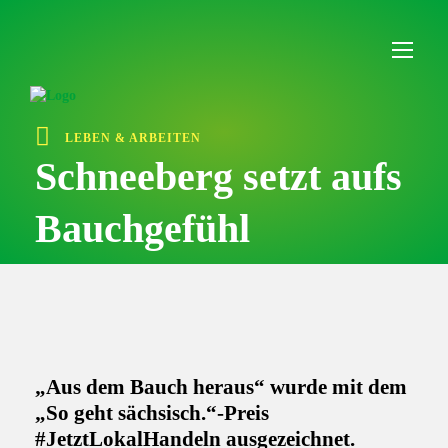
I
n
h
a
l
t
ü
LEBEN & ARBEITEN
b
e
Schneeberg setzt aufs
r
s
Bauchgefühl
p
r
i
n
g
e
n
„Aus dem Bauch heraus“ wurde mit dem
„So geht sächsisch.“-Preis
#JetztLokalHandeln ausgezeichnet.