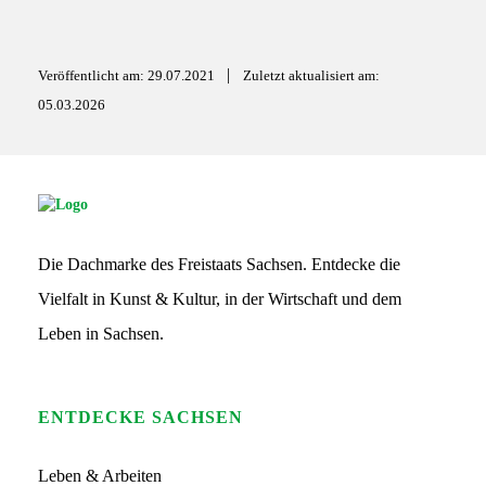
l
b
s
o
a
|
Veröffentlicht am: 29.07.2021
Zuletzt aktualisiert am:
o
p
05.03.2026
k
p
S
G
S
Die Dachmarke des Freistaats Sachsen. Entdecke die
L
o
Vielfalt in Kunst & Kultur, in der Wirtschaft und dem
g
o
Leben in Sachsen.
ENTDECKE SACHSEN
Leben & Arbeiten