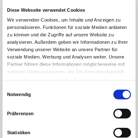
Diese Webseite verwendet Cookies
Wir verwenden Cookies, um Inhalte und Anzeigen zu
personalisieren, Funktionen für soziale Medien anbieten
zu können und die Zugriffe auf unsere Website zu
#JetztLokalHandeln
analysieren. Außerdem geben wir Informationen zu Ihrer
Verwendung unserer Website an unsere Partner für
MEHR
soziale Medien, Werbung und Analysen weiter. Unsere
Partner führen diese Informationen möglicherweise mit
weiteren Daten zusammen, die Sie ihnen bereitgestellt
haben oder die sie im Rahmen Ihrer Nutzung der Dienste
7 Arbeitgeber, die du (noch)
gesammelt haben. Sie geben Einwilligung zu unseren
E
nicht kennst
Cookies, wenn Sie unsere Webseite weiterhin nutzen.
Notwendig
i
n
MEHR
w
Präferenzen
i
l
l
Statistiken
Weingenuss in Würfelform