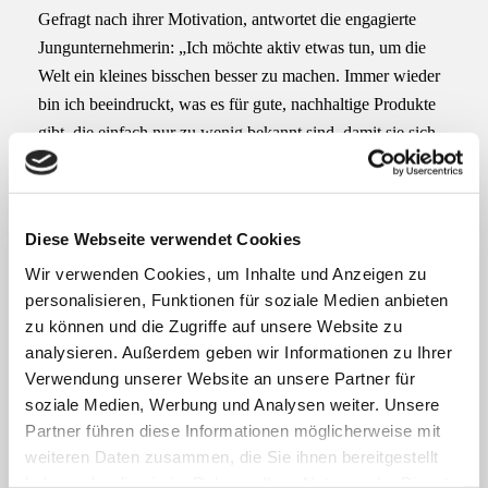
Gefragt nach ihrer Motivation, antwortet die engagierte
Jungunternehmerin: „Ich möchte aktiv etwas tun, um die
Welt ein kleines bisschen besser zu machen. Immer wieder
bin ich beeindruckt, was es für gute, nachhaltige Produkte
gibt, die einfach nur zu wenig bekannt sind, damit sie sich
durchsetzen.“ Meine Vision ist es, dass alle, die sich für
nachhaltigen Konsum interessieren, sich zukünftig zuerst
auf Seedpicks umschauen, ob es eine umweltfreundliche
Diese Webseite verwendet Cookies
Alternative gibt zu dem Produkt, was sie gerade brauchen.
Wir verwenden Cookies, um Inhalte und Anzeigen zu
Angefangen von einem „grünen“ Handyvertrag, über
personalisieren, Funktionen für soziale Medien anbieten
umweltfreundliche Haushaltsgegenstände bis hin zu
zu können und die Zugriffe auf unsere Website zu
nachhaltigen Beauty-Produkten, Fair-Fashion oder guten
analysieren. Außerdem geben wir Informationen zu Ihrer
Lebensmitteln.“ Eine Vision, deren Nutzen klar auf der
Verwendung unserer Website an unsere Partner für
Hand liegt und von der alle profitieren: Verbraucher,
soziale Medien, Werbung und Analysen weiter. Unsere
Hersteller und unsere Umwelt.
Partner führen diese Informationen möglicherweise mit
weiteren Daten zusammen, die Sie ihnen bereitgestellt
Fotos: Anja Hesse-Grunert
haben oder die sie im Rahmen Ihrer Nutzung der Dienste