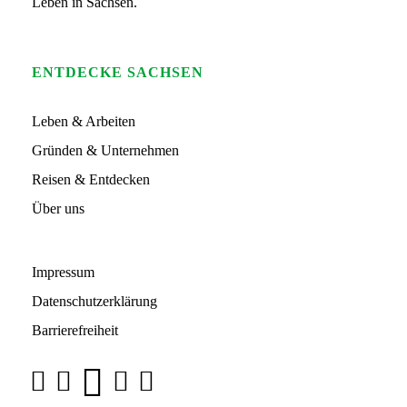
Leben in Sachsen.
ENTDECKE SACHSEN
Leben & Arbeiten
Gründen & Unternehmen
Reisen & Entdecken
Über uns
Impressum
Datenschutzerklärung
Barrierefreiheit
Über uns
Y
F
I
L
T
o
Unter „So geht sächsisch.“ vereint der Freistaat Sachsen
a
n
i
i
u