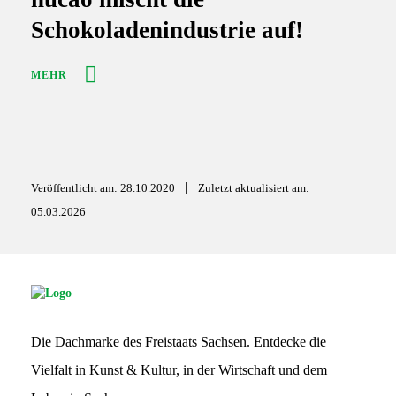
Schokoladenindustrie auf!
MEHR
|
Veröffentlicht am: 28.10.2020
Zuletzt aktualisiert am:
05.03.2026
S
G
S
Die Dachmarke des Freistaats Sachsen. Entdecke die
L
o
Vielfalt in Kunst & Kultur, in der Wirtschaft und dem
g
o