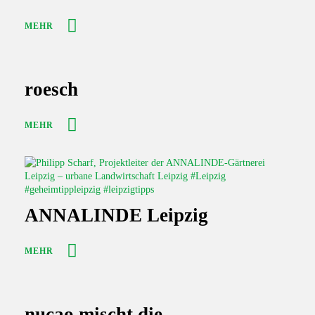
MEHR
roesch
MEHR
ANNALINDE Leipzig
MEHR
nucao mischt die