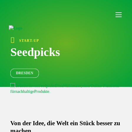
I
n
h
a
l
t
ü
START-UP
b
e
Seedpicks
r
s
p
r
DRESDEN
i
n
g
e
n
Von der Idee, die Welt ein Stück besser zu
machen