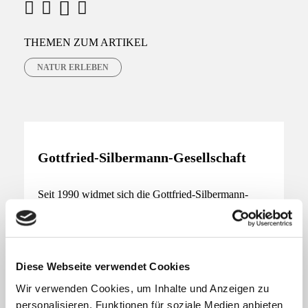
M
F
X
W
a
h
a
THEMEN ZUM ARTIKEL
c
a
i
NATUR ERLEBEN
e
t
l
b
s
o
a
o
p
Gottfried-Silbermann-Gesellschaft
k
p
Seit 1990 widmet sich die Gottfried-Silbermann-
Gesellschaft in Freiberg dem Faszinosum
(Silbermann-)Orgel.
Diese Webseite verwendet Cookies
MEHR ERFAHREN
Wir verwenden Cookies, um Inhalte und Anzeigen zu
personalisieren, Funktionen für soziale Medien anbieten