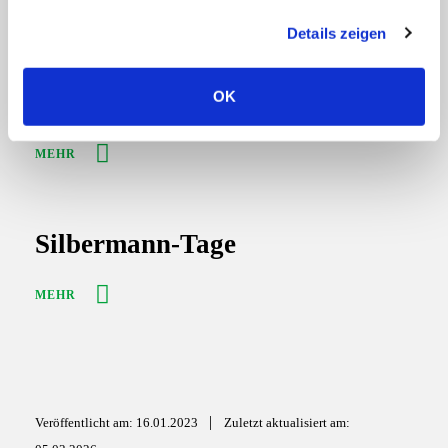
g
MEHR
Details zeigen
s
a
u
Die Königin aller Instrumente
OK
s
w
a
MEHR
h
l
Silbermann-Tage
MEHR
|
Veröffentlicht am: 16.01.2023
Zuletzt aktualisiert am: