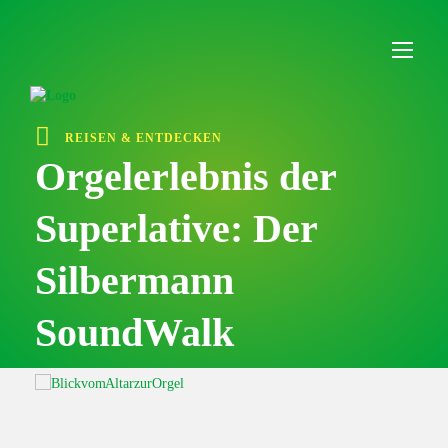
I
n
h
a
l
t
ü
REISEN & ENTDECKEN
b
e
Orgelerlebnis der
r
s
Superlative: Der
p
r
i
Silbermann
n
g
e
SoundWalk
n