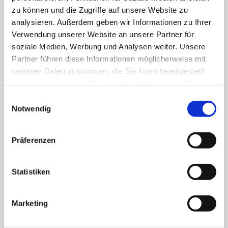
zu können und die Zugriffe auf unsere Website zu
analysieren. Außerdem geben wir Informationen zu Ihrer
Verwendung unserer Website an unsere Partner für
Passende Themen
soziale Medien, Werbung und Analysen weiter. Unsere
Partner führen diese Informationen möglicherweise mit
weiteren Daten zusammen, die Sie ihnen bereitgestellt
haben oder die sie im Rahmen Ihrer Nutzung der Dienste
gesammelt haben. Sie geben Einwilligung zu unseren
E
Cookies, wenn Sie unsere Webseite weiterhin nutzen.
Notwendig
i
Silbermann-Orgel Freiberg
n
w
Präferenzen
MEHR
i
l
l
Statistiken
i
STAY TOGETHER - Ein
g
Marketing
europäisches Orgelkonzert
u
n