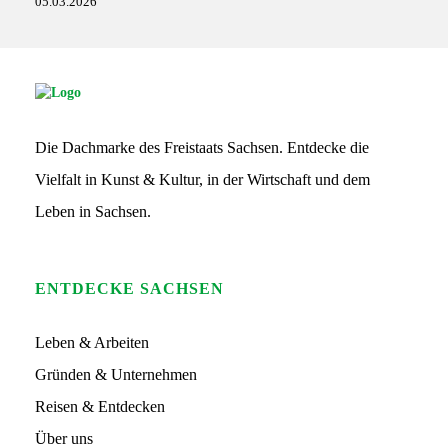
05.03.2026
S
G
S
Die Dachmarke des Freistaats Sachsen. Entdecke die
L
o
Vielfalt in Kunst & Kultur, in der Wirtschaft und dem
g
o
Leben in Sachsen.
ENTDECKE SACHSEN
Leben & Arbeiten
Gründen & Unternehmen
Reisen & Entdecken
Über uns