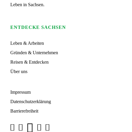
o
Leben in Sachsen.
ENTDECKE SACHSEN
Leben & Arbeiten
Gründen & Unternehmen
Reisen & Entdecken
Über uns
Impressum
Datenschutzerklärung
Barrierefreiheit
Über uns
Y
F
I
L
T
o
Unter „So geht sächsisch.“ vereint der Freistaat Sachsen
a
n
i
i