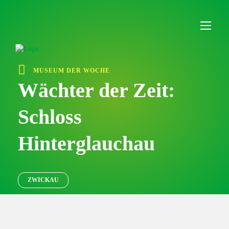
I
n
h
a
l
t
ü
MUSEUM DER WOCHE
b
e
Wächter der Zeit:
r
s
Schloss
p
r
i
Hinterglauchau
n
g
e
n
ZWICKAU