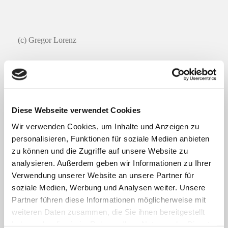
(c) Gregor Lorenz
Ein Ort der Geschichte und ein Ort der
Musik
Diese Webseite verwendet Cookies
Wir verwenden Cookies, um Inhalte und Anzeigen zu
Doch Schloss Hinterglauchau ist nicht nur ein Ort für
personalisieren, Funktionen für soziale Medien anbieten
Geschichtsfans, sondern auch ein Ort der Kultur. Bestes
zu können und die Zugriffe auf unsere Website zu
Beispiel: die bevorstehende Veranstaltung „Viva la musica.
analysieren. Außerdem geben wir Informationen zu Ihrer
Es lebe die Musik!“ Sie bringt Musik- und
Verwendung unserer Website an unsere Partner für
Geschichtsliebhaber zusammen und belebt so ab dem 19.
soziale Medien, Werbung und Analysen weiter. Unsere
Mai die historischen Hallen mit Konzerten, Führungen und
Partner führen diese Informationen möglicherweise mit
Vorträgen, aber auch mit Familien- und Ferienangeboten.
weiteren Daten zusammen, die Sie ihnen bereitgestellt
haben oder die sie im Rahmen Ihrer Nutzung der Dienste
Foto Schloss von oben: Philipp Süss