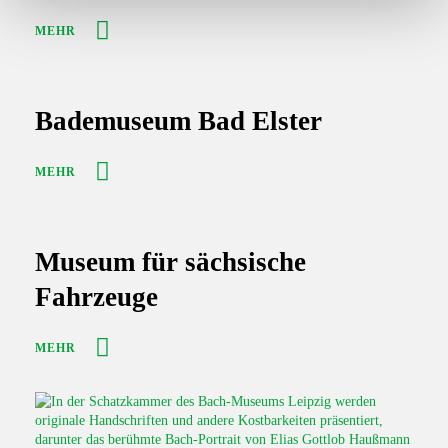
h
l
MEHR
Bademuseum Bad Elster
MEHR
Museum für sächsische
Fahrzeuge
MEHR