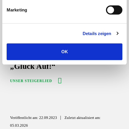
g
Marketing
u
n
Steigerlied ist Weltkulturerbe
g
Details zeigen
s
a
MEHR
u
OK
s
w
„Glück Auf!“
a
h
UNSER STEIGERLIED
l
|
Veröffentlicht am: 22.09.2023
Zuletzt aktualisiert am:
05.03.2026