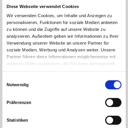
Diese Webseite verwendet Cookies
Wir verwenden Cookies, um Inhalte und Anzeigen zu
M
F
X
W
personalisieren, Funktionen für soziale Medien anbieten
zu können und die Zugriffe auf unsere Website zu
a
h
a
THEMEN ZUM ARTIKEL
analysieren. Außerdem geben wir Informationen zu Ihrer
c
a
i
Verwendung unserer Website an unsere Partner für
KUNST & KULTUR
e
t
soziale Medien, Werbung und Analysen weiter. Unsere
l
Partner führen diese Informationen möglicherweise mit
b
s
weiteren Daten zusammen, die Sie ihnen bereitgestellt
o
a
haben oder die sie im Rahmen Ihrer Nutzung der Dienste
Passende Themen
gesammelt haben. Sie geben Einwilligung zu unseren
E
o
p
Cookies, wenn Sie unsere Webseite weiterhin nutzen.
Notwendig
i
k
p
n
w
Präferenzen
i
Ein Zeichen der Zuversicht
l
l
Statistiken
i
MEHR