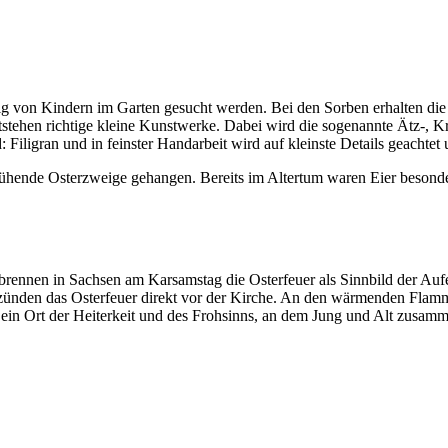
g von Kindern im Garten gesucht werden. Bei den Sorben erhalten die E
ntstehen richtige kleine Kunstwerke. Dabei wird die sogenannte Ätz-,
: Filigran und in feinster Handarbeit wird auf kleinste Details geachte
lühende Osterzweige gehangen. Bereits im Altertum waren Eier besonde
brennen in Sachsen am Karsamstag die Osterfeuer als Sinnbild der Aufe
ntzünden das Osterfeuer direkt vor der Kirche. An den wärmenden Flam
n ein Ort der Heiterkeit und des Frohsinns, an dem Jung und Alt zus