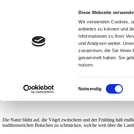
Diese Webseite verwende
Leben & Arbeiten
Gründen & Unternehmen
Wir verwenden Cookies, um
Reisen & Entdecken
anbieten zu können und di
Dialekt
Informationen zu Ihrer Ve
Eine TRACHT Heimat.
und Analysen weiter. Unse
zusammen, die Sie ihnen b
gesammelt haben. Sie gebe
DE
|
nutzen.
EN
Inhalt überspringen
Reisen & Entdecken
Einwilligungsauswahl
Notwendig
Sächsische Osterbräuche
Die Natur blüht auf, die Vögel zwitschern und der Frühling hält endli
traditionsreichen Bräuchen zu schmücken, welche weit über die Lande