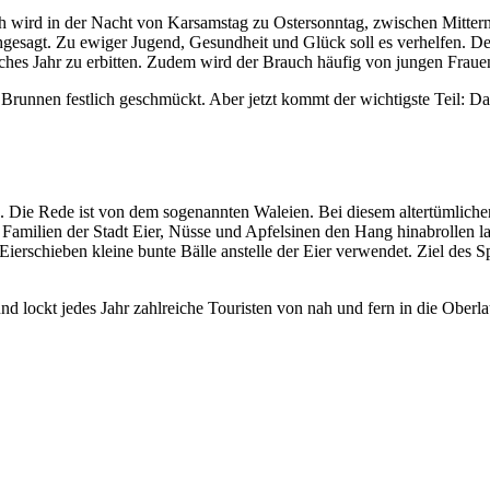
uch wird in der Nacht von Karsamstag zu Ostersonntag, zwischen Mitte
sagt. Zu ewiger Jugend, Gesundheit und Glück soll es verhelfen. Der 
ches Jahr zu erbitten. Zudem wird der Brauch häufig von jungen Frauen
 Brunnen festlich geschmückt. Aber jetzt kommt der wichtigste Teil: D
ls. Die Rede ist von dem sogenannten Waleien. Bei diesem altertümlich
 Familien der Stadt Eier, Nüsse und Apfelsinen den Hang hinabrollen l
erschieben kleine bunte Bälle anstelle der Eier verwendet. Ziel des Sp
nd lockt jedes Jahr zahlreiche Touristen von nah und fern in die Oberla