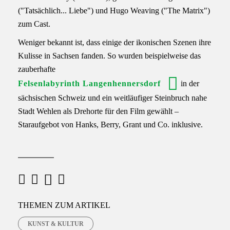
("Tatsächlich... Liebe") und Hugo Weaving ("The Matrix")
zum Cast.
Weniger bekannt ist, dass einige der ikonischen Szenen ihre
Kulisse in Sachsen fanden. So wurden beispielweise das
zauberhafte
Felsenlabyrinth Langenhennersdorf
in der
sächsischen Schweiz und ein weitläufiger Steinbruch nahe
Stadt Wehlen als Drehorte für den Film gewählt –
Staraufgebot von Hanks, Berry, Grant und Co. inklusive.
M
F
X
W
a
h
a
THEMEN ZUM ARTIKEL
c
a
i
KUNST & KULTUR