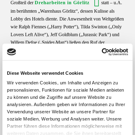
Großteil der
Dreharbeiten in Görlitz
statt – u.A.
im berühmten „Warenhaus Görlitz“, dessen Kulisse als
Lobby des Hotels diente. Die Anwesenheit von Weltgrößen
wie Ralph Fiennes („Harry Potter“), Tilda Swinton („Only
Lovers Left Alive“), Jeff Goldblum („Jurassic Park“) und
Willem Defoe („Spider-Man“) ließen den Ruf der
Europastadt als „Görliwood“ gerecht werden.
Diese Webseite verwendet Cookies
Wir verwenden Cookies, um Inhalte und Anzeigen zu
personalisieren, Funktionen für soziale Medien anbieten
Eine ungewöhnliche Beziehung
zu können und die Zugriffe auf unsere Website zu
analysieren. Außerdem geben wir Informationen zu Ihrer
Verwendung unserer Website an unsere Partner für
Die mitreißende und emotionale Geschichte einer
soziale Medien, Werbung und Analysen weiter. Unsere
ungewöhnlichen Beziehung zwischen einem Jugendlichen
Partner führen diese Informationen möglicherweise mit
und einer zwanzig Jahre älteren Frau: Die Verfilmung des
weiteren Daten zusammen, die Sie ihnen bereitgestellt