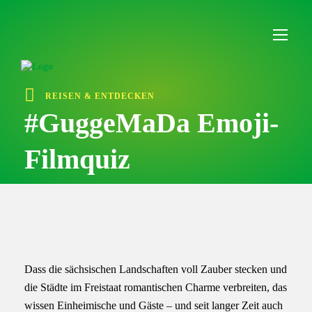
I
n
h
a
l
t
ü
REISEN & ENTDECKEN
b
e
#GuggeMaDa Emoji-
r
s
Filmquiz
p
r
i
n
g
e
n
Dass die sächsischen Landschaften voll Zauber stecken und
die Städte im Freistaat romantischen Charme verbreiten, das
wissen Einheimische und Gäste – und seit langer Zeit auch