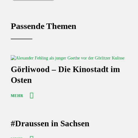
e
t
l
b
s
o
a
Passende Themen
o
p
k
p
Görliwood – Die Kinostadt im
Osten
MEHR
#Draussen in Sachsen