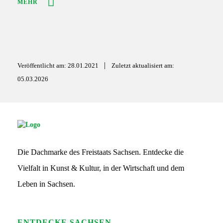
MEHR
|
Veröffentlicht am: 28.01.2021
Zuletzt aktualisiert am:
05.03.2026
S
G
S
Die Dachmarke des Freistaats Sachsen. Entdecke die
L
o
Vielfalt in Kunst & Kultur, in der Wirtschaft und dem
g
o
Leben in Sachsen.
ENTDECKE SACHSEN