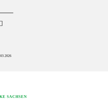
M
X
a
i
l
5.03.2026
KE SACHSEN