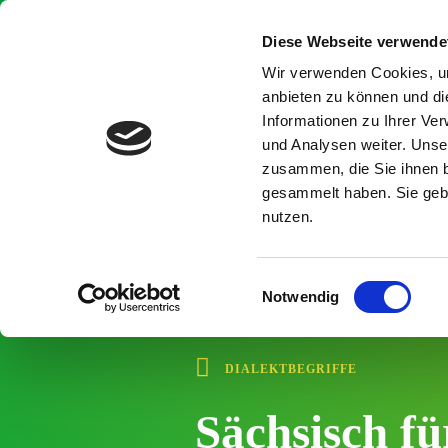
I
n
Diese Webseite verwende
h
a
Wir verwenden Cookies, um
l
anbieten zu können und di
t
Informationen zu Ihrer Ve
ü
b
und Analysen weiter. Unse
e
zusammen, die Sie ihnen b
r
gesammelt haben. Sie gebe
s
nutzen.
p
r
i
n
E
g
Notwendig
i
e
n
n
w
DIALEKTBEGRIFFE
i
l
Sächsisch fü
l