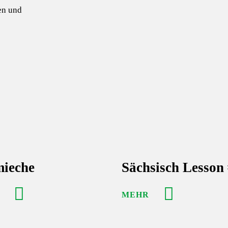
en und
ieche
Sächsisch Lesson
MEHR