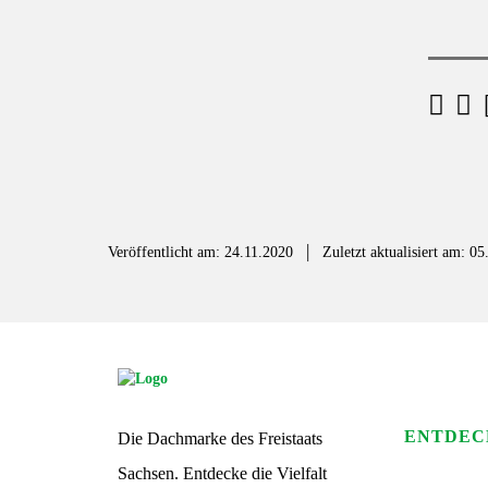
F
a
c
e
|
b
Veröffentlicht am: 24.11.2020
Zuletzt aktualisiert am: 0
o
o
k
S
G
S
ENTDEC
Die Dachmarke des Freistaats
L
o
Sachsen. Entdecke die Vielfalt
g