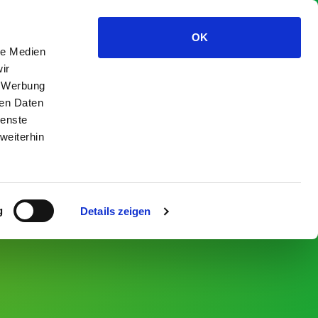
DE
|
EN
OK
le Medien
ISEN & ENTDECKEN
DIALEKT
EINE TRACHT HEIMAT.
ir
, Werbung
ren Daten
ienste
weiterhin
g
Details zeigen