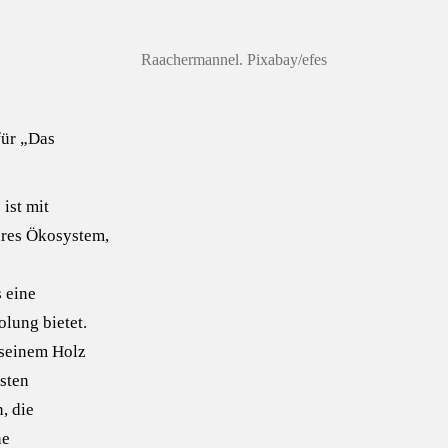
Raachermannel. Pixabay/efes
für „Das
 ist mit
ares Ökosystem,
 eine
olung bietet.
t seinem Holz
sten
, die
ne