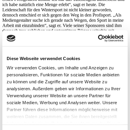
ich habe natürlich eine Menge erlebt“, sagt er heute. Die
Leidenschaft für den Wintersport ist nicht kleiner geworden,
dennoch entschied er sich gegen den Weg in den Profisport. „Als
Mediengestalter suche ich gerade nach Wegen, den Sport in meine
Arbeit mit einzubinden“, sagt er. Viele seiner Sponsoren sind ihm
dennoch treu geblieben und unterstützen Rüger weiterhin mit
Material und bei der Wettkampfvorbereitung. Auf dem Filmportal
vimeo.com stellt er auf seinem
Account
selbstproduzierte Clips ein.
Sie zeigen ihn und seine Freunde bei der Suche nach immer neuen
Orten, an denen man mit dem Snowboard Spaß haben kann. Fündig
werden sie an ganz überraschenden Plätzen. Mitten in der
Diese Webseite verwendet Cookies
sächsischen Landeshauptstadt, zwischen Stahlcontainern – und
natürlich immer wieder im Erzgebirge. „Wenn wir genug Schnee
Wir verwenden Cookies, um Inhalte und Anzeigen zu
haben, finden wir hier im Winter wirklich alles: unberührte
personalisieren, Funktionen für soziale Medien anbieten
Pulverschneehänge und jede Menge Möglichkeiten“, erzählt er
zu können und die Zugriffe auf unsere Website zu
voller Begeisterung. Der Wald wird zum Abenteuerrevier für ihn
und seine Freunde, Baumstämme zu bezwingbaren Hindernissen,
analysieren. Außerdem geben wir Informationen zu Ihrer
das Bachufer zur Sprungschanze. „Dafür brauche ich kein
Verwendung unserer Website an unsere Partner für
riesengroßes Skirevier.“
soziale Medien, Werbung und Analysen weiter. Unsere
Partner führen diese Informationen möglicherweise mit
BEING HERE – A WINTER STORY
weiteren Daten zusammen, die Sie ihnen bereitgestellt
haben oder die sie im Rahmen Ihrer Nutzung der Dienste