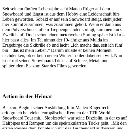
Seit seinem fünften Lebensjahr steht Matteo Rüger auf dem
Snowboard und längst ist aus dem Hobby eine Leidenschaft fürs
Leben geworden. Sobald er auf sein Snowboard steigt, sieht jeder:
hier kommt zusammen, was zusammen gehört. Wenn er dann aus
dem Pulverschnee auf ein Treppengeländer springt, kommen kurz
Zweifel auf. Doch schon einen meterweiten Sprung später ist klar –
hier passt alles. Im Tal nimmt der 19-jährige aus Mulda im
Erzgebirge die Skibrille ab und lacht. „Ich mache das, seit ich fünf
bin – das ist mein Leben.“ Darum musste er keinen Moment
nachdenken, ob er beim neuen Winter-Trailer dabei sein will. Nun
ist er mit seinen Snowboard-Tricks auf Schnee, Metall und
splitterndem Eis zum Star des Films geworden.
Action in der Heimat
Bis zum Beginn seiner Ausbildung fuhr Matteo Rüger recht
erfolgreich bei vielen europäischen Rennen der TTR World
Snowboard Tour mit. „Sloplestyle“ war seine Disziplin, in der es auf
Halfpipes und Rampen um die spektakulärsten Tricks geht. „Mit den
ersten Preisgeldern konnte ich mir das Taschengeld aufbessern und