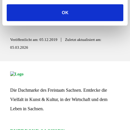
a
MEHR
u
OK
s
w
a
h
|
Veröffentlicht am: 05.12.2019
Zuletzt aktualisiert am:
l
05.03.2026
S
G
S
Die Dachmarke des Freistaats Sachsen. Entdecke die
L
o
Vielfalt in Kunst & Kultur, in der Wirtschaft und dem
g
o
Leben in Sachsen.