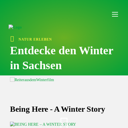
I
n
h
a
l
t
ü
NATUR ERLEBEN
b
e
Entdecke den Winter
r
s
in Sachsen
p
r
i
n
g
e
n
Being Here - A Winter Story