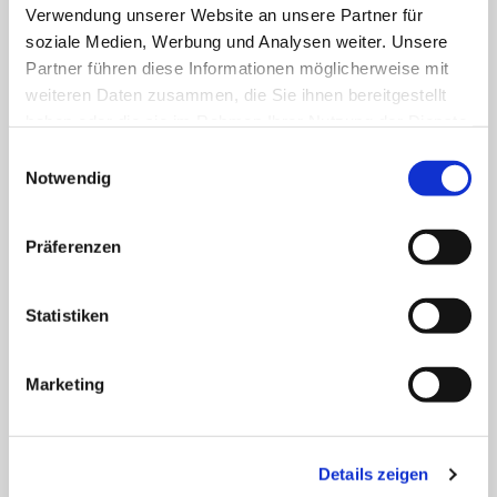
Verwendung unserer Website an unsere Partner für
MEHR
soziale Medien, Werbung und Analysen weiter. Unsere
Partner führen diese Informationen möglicherweise mit
weiteren Daten zusammen, die Sie ihnen bereitgestellt
haben oder die sie im Rahmen Ihrer Nutzung der Dienste
Eiskunstläuferin Mariella
gesammelt haben. Sie geben Einwilligung zu unseren
E
Cookies, wenn Sie unsere Webseite weiterhin nutzen.
Notwendig
i
MEHR
n
w
Präferenzen
i
Skisportschule Oberwiesenthal
l
l
Statistiken
i
MEHR
g
Marketing
u
n
Mushroom Productions
g
Details zeigen
s