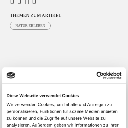
M
F
X
W
a
h
a
THEMEN ZUM ARTIKEL
c
a
i
NATUR ERLEBEN
e
t
l
b
s
o
a
o
p
k
p
Passende Themen
Diese Webseite verwendet Cookies
Wir verwenden Cookies, um Inhalte und Anzeigen zu
personalisieren, Funktionen für soziale Medien anbieten
zu können und die Zugriffe auf unsere Website zu
Ein Winterfilm
analysieren. Außerdem geben wir Informationen zu Ihrer