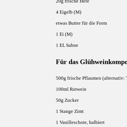
20g frische Hefe
4 Eigelb (M)
etwas Butter für die Form
1 Ei (M)
1 EL Sahne
Für das Glühweinkompo
500g frische Pflaumen (alternativ:
100ml Rotwein
50g Zucker
1 Stange Zimt
1 Vanilleschote, halbiert