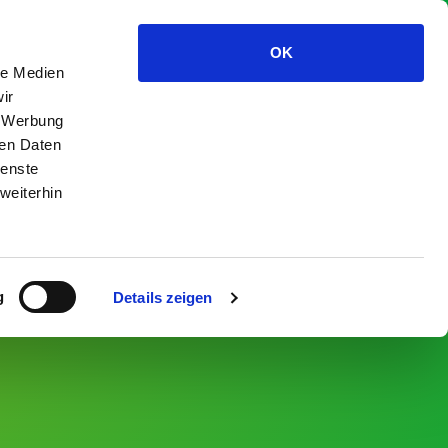
DE
|
EN
OK
le Medien
ISEN & ENTDECKEN
DIALEKT
EINE TRACHT HEIMAT.
ir
, Werbung
ren Daten
ienste
weiterhin
g
Details zeigen