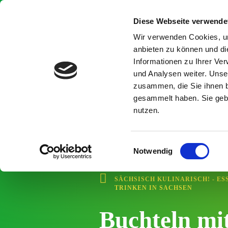
I
n
Diese Webseite verwende
h
a
Wir verwenden Cookies, um
l
anbieten zu können und di
t
Informationen zu Ihrer Ve
ü
b
und Analysen weiter. Unse
e
zusammen, die Sie ihnen b
r
gesammelt haben. Sie gebe
s
nutzen.
p
r
i
n
E
g
Notwendig
i
e
n
n
SÄCHSISCH KULINARISCH! - ES
w
TRINKEN IN SACHSEN
i
l
Buchteln mi
l