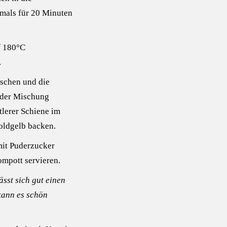
mals für 20 Minuten
f 180°C
.
ischen und die
 der Mischung
tlerer Schiene im
oldgelb backen.
it Puderzucker
mpott servieren.
sst sich gut einen
kann es schön