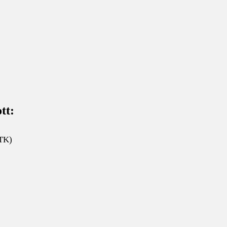
tt:
 TK)