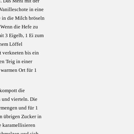
n. Das Mehl mit der
Vanilleschote in eine
 in die Milch bröseln
. Wenn die Hefe zu
t 3 Eigelb, 1 Ei zum
inem Löffel
 verkneten bis ein
en Teig in einer
 warmen Ort für 1
kompott die
und vierteln. Die
rmengen und für 1
en übrigen Zucker in
e karamellisieren
schmelzen und sich