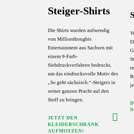
Steiger-Shirts
S
Die Shirts wurden aufwendig
V
von Millionthoughts
D
Entertainment aus Sachsen mit
G
einem 9-Farb-
S
Siebdruckverfahren bedruckt,
r
um das eindrucksvolle Motiv des
R
„So geht sächsisch.“-Steigers in
j
seiner ganzen Pracht auf den
Stoff zu bringen.
D
N
JETZT DEN
KLEIDERSCHRANK
AUFMOTZEN!