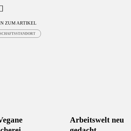
M
X
a
N ZUM ARTIKEL
i
SCHAFTSSTANDORT
l
Vegane
Arbeitswelt neu
scherei
gedacht