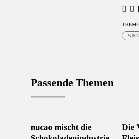
F
a
THEME
c
WIRT
e
b
o
o
Passende Themen
k
nucao mischt die
Die 
Schokoladenindustrie
Flei