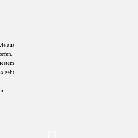
yle
aus
orfen.
euestem
So geht
em
—