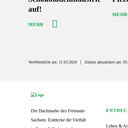
auf!
MEHR
MEHR
|
Veröffentlicht am: 11.03.2024
Zuletzt aktualisiert am: 0
S
G
S
ENTDEC
Die Dachmarke des Freistaats
L
o
Sachsen. Entdecke die Vielfalt
g
Leben & Ar
o