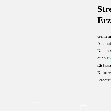
Str
Erz
Gemein
Aue hat
Neben 
auch
fr
sächsis
Kulture
Streets
—