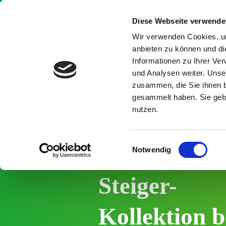
I
n
Diese Webseite verwende
h
a
Wir verwenden Cookies, um
l
anbieten zu können und di
t
Informationen zu Ihrer Ve
ü
b
und Analysen weiter. Unse
e
zusammen, die Sie ihnen b
r
gesammelt haben. Sie gebe
s
nutzen.
p
r
GRÜNDEN & UNTERNEHMEN
i
n
E
Die exklusiv
g
Notwendig
i
e
n
n
Steiger-
w
i
l
Kollektion b
l