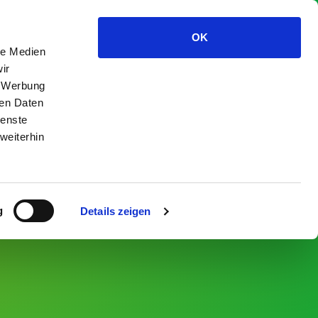
DE
|
EN
OK
le Medien
ISEN & ENTDECKEN
DIALEKT
EINE TRACHT HEIMAT.
ir
, Werbung
ren Daten
ienste
weiterhin
g
Details zeigen