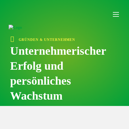
I
n
h
a
l
t
ü
GRÜNDEN & UNTERNEHMEN
b
e
Unternehmerischer
r
s
Erfolg und
p
r
i
persönliches
n
g
e
Wachstum
n