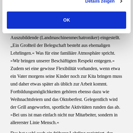
keine Mitarbeiter entlassen.« Das soll so bleiben.
Details zeigen
s
a
Familiäre Atmosphäre, regionales Engagement
u
OK
Großes Augenmerk legt Carolin Ziesmann auf die
s
w
Sicherung der Fachkräfte. Jährlich werden mindestens zwei
a
Auszubildende (Landmaschinenmechatroniker) eingestellt.
h
„Ein Großteil der Belegschaft besteht aus ehemaligen
l
Lehrlingen.« Was für eine familiäre Atmosphäre spricht.
»Wir bringen unserer Beschäftigten Respekt entgegen.«
Zudem sei eine gewisse Flexibilität vorhanden, wenn etwa
ein Vater morgens seine Kinder noch zur Kita bringen muss
und daher etwas später als üblich zur Arbeit kommt.
Fortbildungsmöglichkeiten gehören ebenso dazu wie
Weihnachtsfeiern und das Oktoberfest. Gelegentlich wird
der Grill angeworfen, sportliche Aktivitäten runden das ab.
»Bei uns ist man einfach nicht nur Mitarbeiter, sondern in
allererster Linie Mensch.«