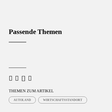
Passende Themen
M
F
X
W
a
h
a
THEMEN ZUM ARTIKEL
c
a
i
AUTOLAND
WIRTSCHAFTSSTANDORT
e
t
l