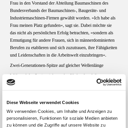
Frau in den Vorstand der Abteilung Baumaschinen des
Bundesverbands der Baumaschinen-, Baugeräte- und
Industriemaschinen-Firmen gewählt worden. »Ich habe als
Frau meinen Platz gefunden«, sagt sie. Dabei möchte sie
das nicht als persönlichen Erfolg betrachten, »sondern als
Ermutigung für andere Frauen, sich in männerdominierten
Berufen zu etablieren und sich zuzutrauen, ihre Fähigkeiten
und Leidenschaften in die Arbeitswelt einzubringen«.
Zwei-Generationen-Spitze auf gleicher Wellenlänge
Während der Senior sich um den Verkauf und die
technische Leitung kümmert, verantwortet Carolin die
strategische und personelle Entwicklung. Zugute kommt
der zweiköpfigen Geschäftsleitung, die auch die
Diese Webseite verwendet Cookies
Gesellschafterfunktion ausübt, dass sie auf einer
Wir verwenden Cookies, um Inhalte und Anzeigen zu
Wellenlänge liegt. »Wir kommen unglaublich gut
personalisieren, Funktionen für soziale Medien anbieten
miteinander aus.« Sie ziehen an einem Strang, und dass in
zu können und die Zugriffe auf unsere Website zu
dieselbe Richtung. Klar ist inzwischen, dass Carolin