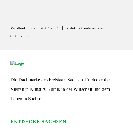
b
s
o
a
o
p
|
Veröffentlicht am: 26.04.2024
Zuletzt aktualisiert am:
k
p
05.03.2026
S
G
S
Die Dachmarke des Freistaats Sachsen. Entdecke die
L
o
Vielfalt in Kunst & Kultur, in der Wirtschaft und dem
g
o
Leben in Sachsen.
ENTDECKE SACHSEN