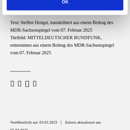
OK
—
s
w
a
Text:
Steffen Hengst, transkribiert aus einem Beitrag des
h
MDR-Sachsenspiegel vom 07. Februar 2025
l
Titelbild:
MITTELDEUTSCHER RUNDFUNK,
entnommen aus einem Beitrag des MDR-Sachsenspiegel
vom 07. Februar 2025
M
F
X
W
a
h
a
c
a
i
e
t
l
|
Veröffentlicht am: 03.03.2025
b
s
Zuletzt aktualisiert am: