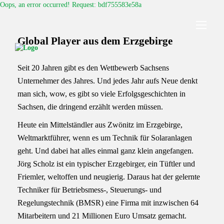
I
Oops, an error occurred! Request: bdf755583e58a
n
h
a
Global Player aus dem Erzgebirge
l
t
ü
Seit 20 Jahren gibt es den Wettbewerb Sachsens
b
Unternehmer des Jahres. Und jedes Jahr aufs Neue denkt
e
r
man sich, wow, es gibt so viele Erfolgsgeschichten in
s
Sachsen, die dringend erzählt werden müssen.
p
r
Heute ein Mittelständler aus Zwönitz im Erzgebirge,
i
Weltmarktführer, wenn es um Technik für Solaranlagen
n
g
geht. Und dabei hat alles einmal ganz klein angefangen.
e
Jörg Scholz ist ein typischer Erzgebirger, ein Tüftler und
n
Friemler, weltoffen und neugierig. Daraus hat der gelernte
Techniker für Betriebsmess-, Steuerungs- und
Regelungstechnik (BMSR) eine Firma mit inzwischen 64
Mitarbeitern und 21 Millionen Euro Umsatz gemacht.