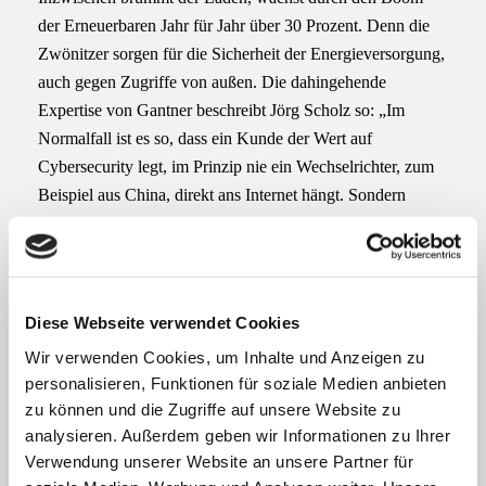
der Erneuerbaren Jahr für Jahr über 30 Prozent. Denn die
Zwönitzer sorgen für die Sicherheit der Energieversorgung,
auch gegen Zugriffe von außen. Die dahingehende
Expertise von Gantner beschreibt Jörg Scholz so: „Im
Normalfall ist es so, dass ein Kunde der Wert auf
Cybersecurity legt, im Prinzip nie ein Wechselrichter, zum
Beispiel aus China, direkt ans Internet hängt. Sondern
immer dazwischen eine Technologie von Gantner hängt,
wie eine Art Firewall. Damit können der Kunde und wir
bestimmen, was darf der Wechselrichter machen, was hat er
zu tun.“
Diese Webseite verwendet Cookies
Die Zwönitzer sind eine internationale Mannschaft aus
Wir verwenden Cookies, um Inhalte und Anzeigen zu
vielen Nationen. Täglich kontaktieren sie die Kunden in
personalisieren, Funktionen für soziale Medien anbieten
aller Welt, überwachen aus dem Erzgebirge deren
zu können und die Zugriffe auf unsere Website zu
Solarparks, wie Scholz berichtet: „Ein Kollege ist gerade
analysieren. Außerdem geben wir Informationen zu Ihrer
bei einem Projekt in Mexiko, andere Kollegen sind in
Verwendung unserer Website an unsere Partner für