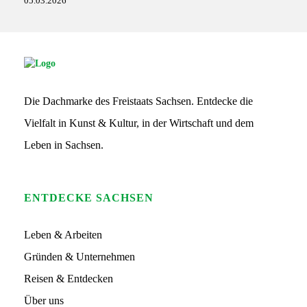
05.03.2026
o
a
o
p
k
p
S
G
S
Die Dachmarke des Freistaats Sachsen. Entdecke die
L
o
Vielfalt in Kunst & Kultur, in der Wirtschaft und dem
g
o
Leben in Sachsen.
ENTDECKE SACHSEN
Leben & Arbeiten
Gründen & Unternehmen
Reisen & Entdecken
Über uns